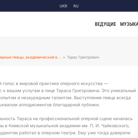
UKR
RU
ВЕДУЩИЕ
МУЗЫК
ерные певцы, академический в…
Тарас Григорович
 голос в мировой практике оперного искусства —
 к вашим услугам в лице Тараса Григоровича. Это уникальный
 опытом и незаурядным талантом. Выступление певца всегда
квалом аплодисментов благодарной публики.
льность Тараса на профессиональной оперной сцене началась
ы в Киевской музыкальной академии им. П. И. Чайковского,
тудентом работал в оперном театре. Ему уже тогда доверяли