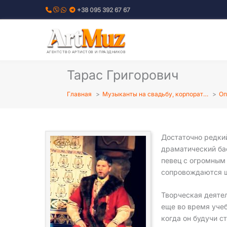
Перейти
+38 095 392 67 67
к
содержимому
АГЕНТСТВО АРТИСТОВ И ПРАЗДНИКОВ
Тарас Григорович
Главная
Музыканты на свадьбу, корпорат…
Оп
Достаточно редкий
драматический бас
певец с огромным
сопровождаются ш
Творческая деяте
еще во время учеб
когда он будучи с