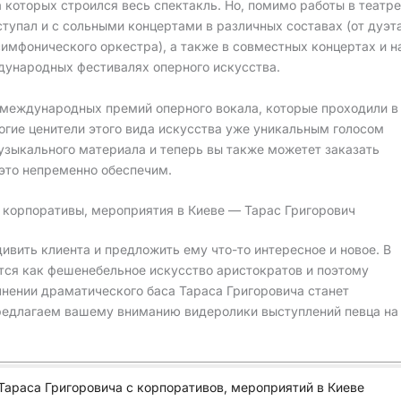
а которых строился весь спектакль. Но, помимо работы в театре
тупал и с сольными концертами в различных составах (от дуэт
симфонического оркестра), а также в совместных концертах и н
дународных фестивалях оперного искусства.
 международных премий оперного вокала, которые проходили в
огие ценители этого вида искусства уже уникальным голосом
узыкального материала и теперь вы также можетет заказать
 это непременно обеспечим.
 корпоративы, мероприятия в Киеве — Тарас Григорович
ивить клиента и предложить ему что-то интересное и новое. В
ся как фешенебельное искусство аристократов и поэтому
нении драматического баса Тараса Григоровича станет
редлагаем вашему вниманию видеролики выступлений певца на
Тараса Григоровича с корпоративов, мероприятий в Киеве