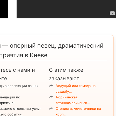
ч — оперный певец, драматический
приятия в Киеве
тесь с нами и
С этим также
ите
заказывают
ь в реализации ваших
Ведущий или тамада на
;
свадьбу…
мендации по
Африканская,
приятию;
латиноамериканск…
изацию отдельных услуг
Степисты, чечеточники на
сего события;
корп…