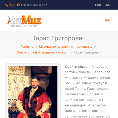
Перейти
+38 095 392 67 67
UKR
RU
до
вмісту
АГЕНТСТВО АРТИСТІВ І СВЯТ
Тарас Григорович
Головна
Музиканти на весілля, корпорат…
Оперні співаки, академічний во…
Тарас Григорович
Досить рідкісний голос у
світовій практиці оперного
мистецтва — драматичний
бас — до ваших послуг в
особі Тараса Григоровича.
Це унікальний співак із
величезним досвідом і
неординарним талантом.
Виступ співака завжди
супроводжується шквалом