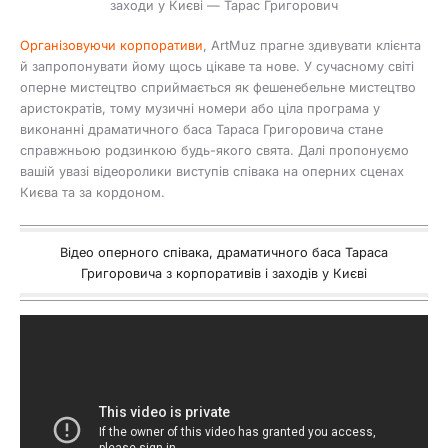
заходи у Києві — Тарас Григорович
Організовуючи корпоративи
, ArtMuz прагне здивувати клієнта
й запропонувати йому щось цікаве та нове. У сучасному світі
оперне мистецтво сприймається як фешенебельне мистецтво
аристократів, тому музичні номери або ціла програма у
виконанні драматичного баса Тараса Григоровича стане
справжньою родзинкою будь-якого свята. Далі пропонуємо
вашій увазі відеоролики виступів співака на оперних сценах
Києва та за кордоном.
Відео оперного співака, драматичного баса Тараса
Григоровича з корпоративів і заходів у Києві