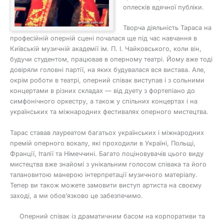
оплесків вдячної публіки.
Творча діяльність Тараса на
професійній оперній сцені почалася ще під час навчання в
Київській музичній академії ім. П. І. Чайковського, коли він,
будучи студентом, працював в оперному театрі. Йому вже тоді
довіряли головні партії, на яких будувалася вся вистава. Але,
окрім роботи в театрі, оперний співак виступав і з сольними
концертами в різних складах — від дуету з фортепіано до
симфонічного оркестру, а також у спільних концертах і на
українських та міжнародних фестивалях оперного мистецтва.
Тарас ставав лауреатом багатьох українських і міжнародних
премій оперного вокалу, які проходили в Україні, Польщі,
Франції, Італії та Німеччині. Багато поціновувачів цього виду
мистецтва вже знайомі з унікальним голосом співака та його
талановитою манерою інтерпретації музичного матеріалу.
Тепер ви також можете замовити виступ артиста на своєму
заході, а ми обов’язково це забезпечимо.
Оперний співак із драматичним басом на корпоративи та