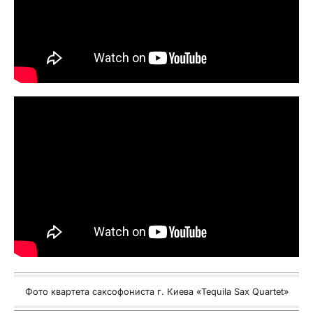
Фото квартета саксофониста г. Киева «Tequila Sax Quartet»