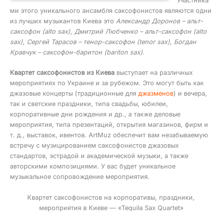
Участника
ми этого уникального ансамбля саксофонистов являются одни
из лучших музыкантов Киева это
Александр Доронов – альт-
саксофон (alto sax)
,
Дмитрий Любченко – альт-саксофон (alto
sax)
,
Сергей Тарасов – тенор-саксофон (tenor sax)
,
Богдан
Кравчук – саксофон-баритон (bariton sax)
.
Квартет саксофонистов из Киева
выступает на различных
мероприятиях по Украине и за рубежом. Это могут быть как
джазовые концерты (традиционные для
джазменов
) и вечера,
так и светские праздники, типа свадьбы, юбилеи,
корпоративные дни рождения и др., а также деловые
мероприятия, типа презентаций, открытия магазинов, фирм и
т. д., выставок, ивентов. ArtMuz обеспечит вам незабываемую
встречу с музицированием саксофонистов джазовых
стандартов, эстрадой и академической музыки, а также
авторскими композициями. У вас будет уникальное
музыкальное сопровождение мероприятия.
Квартет саксофонистов на корпоративы, праздники,
мероприятия в Киеве — «Tequila Sax Quartet»