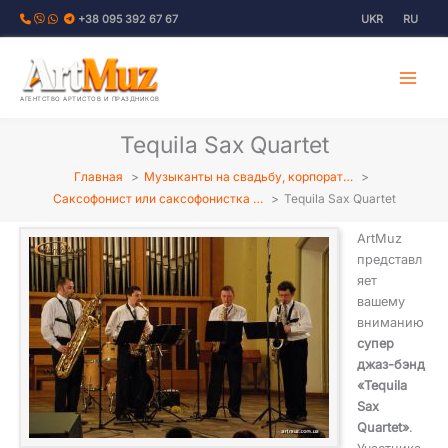
Перейти
+38 095 392 67 67
UKR
RU
к
содержимому
АГЕНТСТВО АРТИСТОВ И ПРАЗДНИКОВ
Tequila Sax Quartet
Главная
Музыканты на свадьбу, корпорат…
Саксофонист или саксофонистка …
Tequila Sax Quartet
ArtMuz
представл
яет
вашему
вниманию
супер
джаз-бэнд
«Tequila
Sax
Quartet»
.