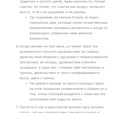
трудиться и растить детей, Адам наконец-то, познал
счастье. Он понял, что счастье как воздух, когда его
много, то его не ощущаешь и не ценишь.
Так поднимем же пенные бокалы за наших
прекрасных дам, которые своим божественным
великолепием призваны напоминать о когда-то
безрассудно утерянном нами райском
блаженстве.
Когда человек не пьет вина, он теряет сразу три
возможности получить удовольствие: во-первых,
удовольствие общения с друзьями в непринужденной
обстановке, во-вторых, удовольствие отмечать
праздники, в один миг, отмечая себе настроение, в-
третьих, удовольствие от этого непередаваемого
вкуса, цвета и запаха.
Так давайте выпьем за присутствующих здесь
на этом празднике трезвенников и убедим их в
том, чтобы поскорее разделить с ними все эти
упускаемые ими радости жизни.
После того как в одиночестве выпьем одну бутылку
оттого, что мы одиноки нам становится скучно и