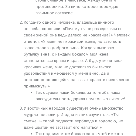
столь сильное в человеке, жажду бунта и
противоречия. За вино которое порождает
взаимное согласие.
Когда-то одного человека, владельца винного
погреба, спросили: «Почему ты не разведешься со
своей женой она ведь далеко не красавица?» Человек
ответил: «У меня нет красивой жены, но зато есть
запас старого доброго вина. Когда я выпиваю
бутылку вина, с каждым бокалом моя жена
становится все краше и краше. А будь у меня такая
красивая жена, мне не доставляло бы такого
удовольствия имеющееся у меня вино, да и
постоянно остающейся на глазах красоте очень легко
привыкнуть!»
Так осушим наши бокалы, за то чтобы наша
рассудительность дарила нам только счастье!
У восточных народов существует очень множество
мудрых пословиц. И одна из них звучит так. «Ты
сможешь силой подвести верблюда к водопою, но
даже шайтан не заставит его напиться!»
Так поднимем же бокалы за то, чтоб именно