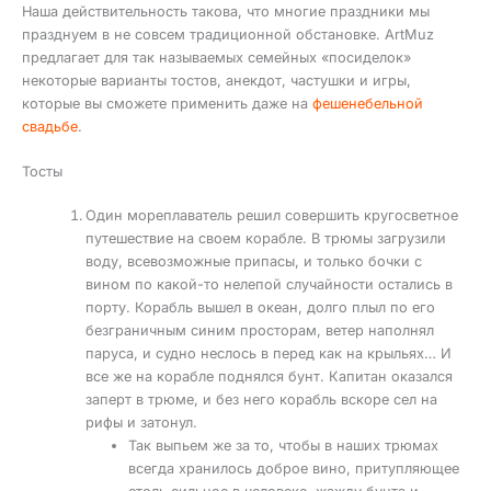
Наша действительность такова, что многие праздники мы
празднуем в не совсем традиционной обстановке. ArtMuz
предлагает для так называемых семейных «посиделок»
некоторые варианты тостов, анекдот, частушки и игры,
которые вы сможете применить даже на
фешенебельной
свадьбе
.
Тосты
Один мореплаватель решил совершить кругосветное
путешествие на своем корабле. В трюмы загрузили
воду, всевозможные припасы, и только бочки с
вином по какой-то нелепой случайности остались в
порту. Корабль вышел в океан, долго плыл по его
безграничным синим просторам, ветер наполнял
паруса, и судно неслось в перед как на крыльях… И
все же на корабле поднялся бунт. Капитан оказался
заперт в трюме, и без него корабль вскоре сел на
рифы и затонул.
Так выпьем же за то, чтобы в наших трюмах
всегда хранилось доброе вино, притупляющее