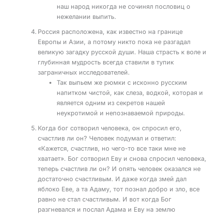
наш народ никогда не сочинял пословиц о
нежелании выпить.
Россия расположена, как известно на границе
Европы и Азии, а потому никто пока не разгадал
великую загадку русской души. Наша страсть к воле и
глубинная мудрость всегда ставили в тупик
заграничных исследователей.
Так выпьем же рюмки с исконно русским
напитком чистой, как слеза, водкой, которая и
является одним из секретов нашей
неукротимой и непознаваемой природы.
Когда бог сотворил человека, он спросил его,
счастлив ли он? Человек подумал и ответил:
«Кажется, счастлив, но чего-то все таки мне не
хватает». Бог сотворил Еву и снова спросил человека,
теперь счастлив ли он? И опять человек оказался не
достаточно счастливым. И даже когда змей дал
яблоко Еве, а та Адаму, тот познал добро и зло, все
равно не стал счастливым. И вот когда Бог
разгневался и послал Адама и Еву на землю