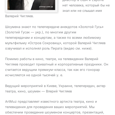
нет человека, который бы не
знал или не слышал имя
Валерий Чигляев.
Шоумена знают по телепередаче анекдотов «Золотой Гусь»
(Золотий Гусак — укр.), по многим другим
телепередачам и концертам, а также по всеми любимому
мультфильму «Остров Сокровищ», которой Валерий Чигляев
озвучивал и исполнял роль Пирата (видео см. ниже).
Помимо работы в кино, театре, на телевидении Валерий
Чигляев проводит приватный и корпоративные праздники. Он
считается ведущим премиум-класса, так как его гонорар
исчисляется не одной тысячей у. е.
Ведущий мероприятий в Киеве, Украине, телепередач, актер
театра, кино, шоумен — Влерий Чигляев
ArtMuz представляет известного артиста театра, кино и
телевидения для проведения ваших мероприятий. Мы
обеспечим проведение шоуменом концертов, презентаций,