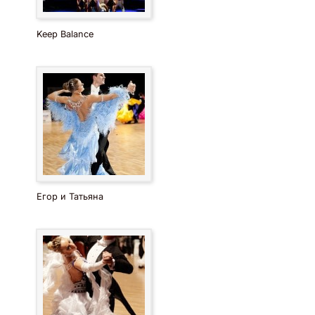
ней принимают участие танцоры из Кубы и работают
балетмейстеры популярного в Латинской Америке
Keep Balance
проекта «Caribbean dance».
Танцевальныех номера
Здесь представлены традиционные номера, которые
подойдут для любой свадьбы, корпоратива, юбилеи, дня
рождения или другого мероприятия.
Видео 1-4
Егор и Татьяна