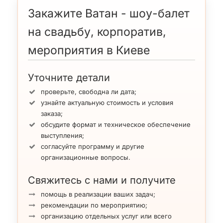
музыкальные спектакли (мюзиклы) с привлечением
Закажите Ватан - шоу-балет
артистов цирка, театра и других жанров ивент-сферы.
на свадьбу, корпоратив,
Танцовщицы балета также работают
хостес и моделями
.
Заказываю шоу-балет «Ватана» на свадьбу, корпоратив,
мероприятия в Киеве
юбилей, праздник вы обеспечиваете успешность и
яркость своего мероприятия.
Уточните детали
проверьте, свободна ли дата;
узнайте актуальную стоимость и условия
заказа;
обсудите формат и техническое обеспечение
выступления;
согласуйте программу и другие
организационные вопросы.
Свяжитесь с нами и получите
помощь в реализации ваших задач;
рекомендации по мероприятию;
организацию отдельных услуг или всего