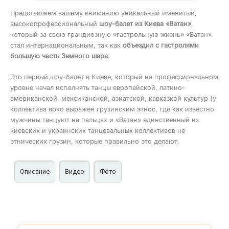
Представляем вашему вниманию уникальный именитый,
высокопрофессиональный
шоу-балет из Киева «Ватан»
,
который за свою грандиозную «гастрольную жизнь» «Ватан»
стал интернациональным, так как
объездил с гастролями
большую часть Земного шара
.
Это первый шоу-балет в Киеве, который на профессиональном
уровне начал исполнять танцы европейской, латино-
американской, мексиканской, азиатской, кавказкой культур (у
коллектива ярко выражен грузинским этнос, где как известно
мужчины танцуют на пальцах и «Ватан» единственный из
киевских и украинских танцевальных коллективов не
этнических грузин, которые правильно это делают.
Описание
Видео
Фото
Шоу-балет «Ватан» на свадьбу, корпоративы,
мероприятия в Киеве
Вы увидите
яркие, дорогие и авторские костюмы
в
танцевальных номерах
, а также концептуальные,