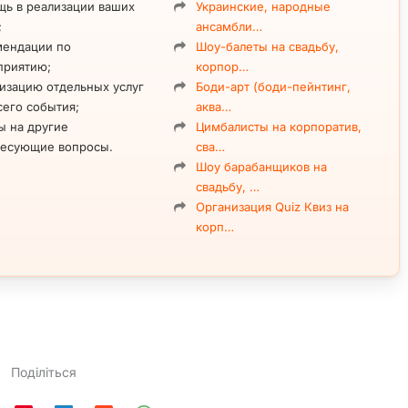
рпоратив в Киеве — Руслана Алексеева
ь в реализации ваших
Украинские, народные
;
ансамбли…
ом лице: ведущий,
Проведение тематических
мендации по
Шоу-балеты на свадьбу,
изатор, аранжировщик
вечеринок в выбранном
приятию;
корпор…
рдинатор мероприятия.
стиле (гангстерская,
изацию отдельных услуг
Боди-арт (боди-пейнтинг,
Мороз
с оригинальной
ковбойская и др.).
сего события;
аква…
аммой и полноценным
Музыкальное
ы на другие
Цимбалисты на корпоратив,
активом для гостей.
сопровождение: саксофон,
ресующие вопросы.
сва…
вокал и DJ-сет в исполнении
Шоу барабанщиков на
самого ведущего.
свадьбу, …
Организация Quiz Квиз на
корп…
Поділіться