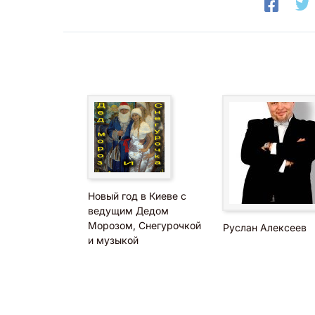
Далее ознакомьтесь с работой ведущего нового
по
видео
, снятым во время проведения празд
Новый год в Киеве с
ведущим Дедом
Морозом, Снегурочкой
Руслан Алексеев
и музыкой