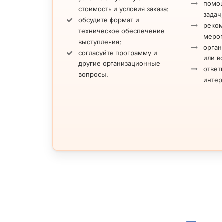
Почему заказывают ведущего на новогодний ко
помощ
стоимость и условия заказа;
задач
Персонализированный
В одн
обсудите формат и
реко
сценарий и актуальные
орган
техническое обеспечение
меро
новогодние развлечения
и коо
выступления;
орган
(конкурсы, викторины,
Дед 
согласуйте программу и
или в
интерактивы), подобранные с
прогр
другие организационные
ответ
учетом тематики года и
интер
вопросы.
инте
пожеланий заказчика.