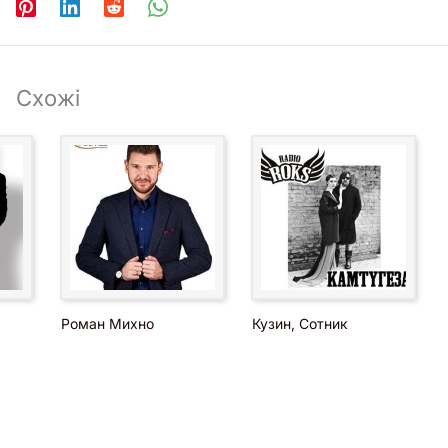
дних мероприятий в Киеве и области — Руслана Алексеева —
ников.
Схожі
Роман Михно
Кузин, Сотник