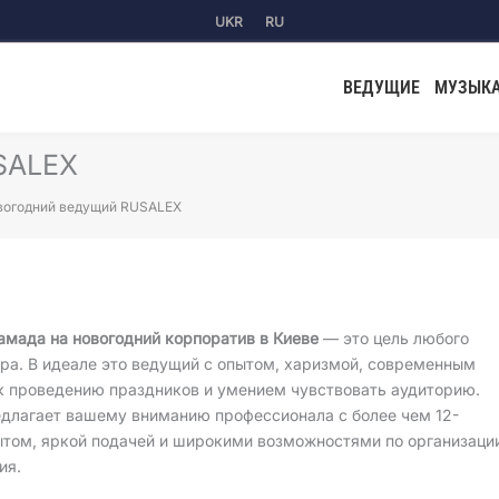
UKR
RU
ВЕДУЩИЕ
МУЗЫК
SALEX
вогодний ведущий RUSALEX
амада на новогодний корпоратив в Киеве
— это цель любого
ра. В идеале это ведущий с опытом, харизмой, современным
к проведению праздников и умением чувствовать аудиторию.
едлагает вашему вниманию профессионала с более чем 12-
ытом, яркой подачей и широкими возможностями по организаци
ия.