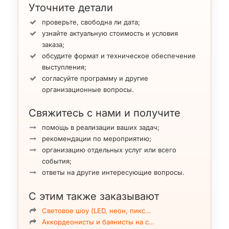
Также участницы
шоу-балета «VIVA» в Харькове
Уточните детали
работают как
pj
.
проверьте, свободна ли дата;
узнайте актуальную стоимость и условия
заказа;
обсудите формат и техническое обеспечение
выступления;
согласуйте программу и другие
организационные вопросы.
Свяжитесь с нами и получите
помощь в реализации ваших задач;
рекомендации по мероприятию;
организацию отдельных услуг или всего
события;
ответы на другие интересующие вопросы.
С этим также заказывают
Световое шоу (LED, неон, пикс…
Аккордеонисты и баянисты на с…