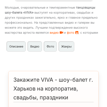
Молодые, очаровательные и темпераментные
танцовщицы
шоу-балета «VIVA»
выступят на корпоративах, свадьбах и
других праздниках зажигательно, ярко и главное предельно
профессионально. На представленных видео и галереи вы
можете это видеть. Лучшим подтверждение высокого
мастерства артиста является
видео
и
фото
, с которыми
Описание
Видео
Фото
Жанры
Шоу-балет г. Харьков «VIVA» на корпоратив, свадьбы,
Шоу-балет в Киеве
праздники
Танцевальный коллектив на корпоратив
В репертуаре коллектива разно стилистические
Танцевальная шоу программа на свадьбу
номера: модерна, латины, испании, ретро-
Шоу балет на праздник, мероприятие в Киеве
искусства, кантри, ганста и другие которые
Закажите VIVA - шоу-балет г.
выражаются и программами с адекватным
Харьков на корпоратив,
названием.
Программа шоу-балета прекрасно подходят для
свадьбы, праздники
тематических вечеринках и свадьбах, которые могут
быть одноименными.