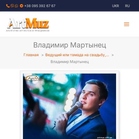
Перейти
+38 095 392 67 67
UKR
RU
к
содержимому
АГЕНТСТВО АРТИСТОВ И ПРАЗДНИКОВ
Владимир Мартынец
Главная
Ведущий или тамада на свадьбу,…
Владимир Мартынец