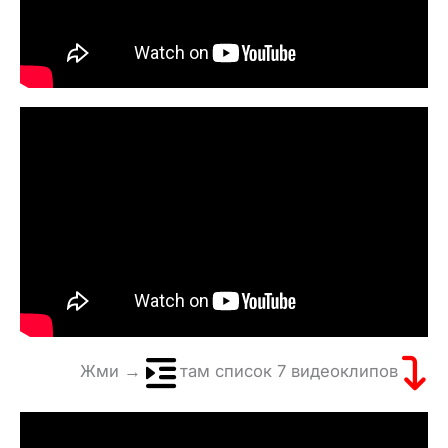
Жми →
там список 7 видеоклипов