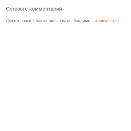
Оставьте комментарий
Для отправки комментария вам необходимо
авторизоваться
.
Инфо
Copyright © 2009 - 2026 ArtMuz - агентство артистів та свят №1 у
Києві, Україні