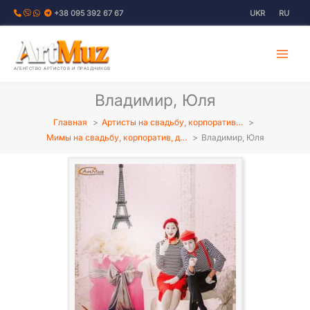
Перейти
+38 095 392 67 67
UKR
RU
к
содержимому
АГЕНТСТВО АРТИСТОВ И ПРАЗДНИКОВ
Владимир, Юля
Главная
Артисты на свадьбу, корпоратив…
Мимы на свадьбу, корпоратив, д…
Владимир, Юля