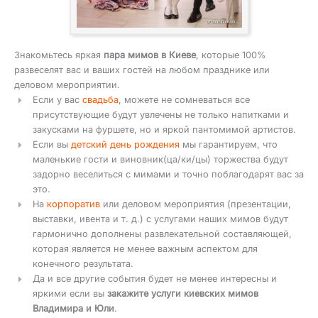
Знакомьтесь яркая
пара мимов в Киеве
, которые 100%
развеселят вас и ваших гостей на любом празднике или
деловом мероприятии.
Если у вас
свадьба
, можете не сомневаться все
присутствующие будут увлечены не только напитками и
закусками на фуршете, но и яркой пантомимой артистов.
Если вы
детский день рождения
мы гарантируем, что
маленькие гости и виновник(ца/ки/цы) торжества будут
задорно веселиться с мимами и точно поблагодарят вас за
это.
На
корпоратив
или деловом мероприятия (презентации,
выставки, ивента и т. д.) с услугами наших мимов будут
гармонично дополнены развлекательной составляющей,
которая является не менее важным аспектом для
конечного результата.
Да и все другие события будет не менее интересны и
яркими если вы
закажите услуги киевских мимов
Владимира и Юли
.