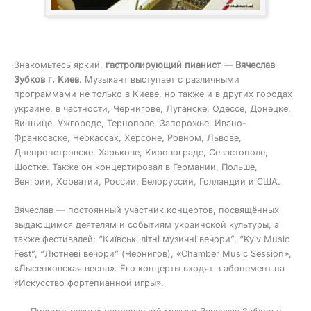
Знакомьтесь яркий,
гастролирующий пианист — Вячеслав
Зубков г. Киев
. Музыкант выступает с различными
программами не только в Киеве, но также и в других городах
украине, в частности, Чернигове, Луганске, Одессе, Донецке,
Виннице, Ужгороде, Тернополе, Запорожье, Ивано-
Франковске, Черкассах, Херсоне, Ровном, Львове,
Днепропетровске, Харькове, Кировограде, Севастополе,
Шостке. Также он концертировал в Германии, Польше,
Венгрии, Хорватии, России, Белоруссии, Голландии и США.
Вячеслав — постоянный участник концертов, посвящённых
выдающимся деятелям и событиям украинской культуры, а
также фестивалей: “Київські літні музичні вечори”, “Kyiv Music
Fest”, “Лютневі вечори” (Чернигов), «Chamber Music Session»,
«Лысенковская весна». Его концерты входят в абонемент на
«Искусство фортепианной игры».