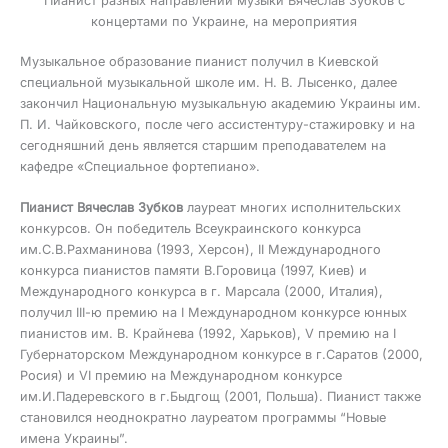
Пианист разных направлений музыки Вячеслав Зубков с
концертами по Украине, на мероприятия
Музыкальное образование пианист получил в Киевской
специальной музыкальной школе им. Н. В. Лысенко, далее
закончил Национальную музыкальную академию Украины им.
П. И. Чайковского, после чего ассистентуру-стажировку и на
сегодняшний день является старшим преподавателем на
кафедре «Специальное фортепиано».
Пианист Вячеслав Зубков
лауреат многих исполнительских
конкурсов. Он победитель Всеукраинского конкурса
им.С.В.Рахманинова (1993, Херсон), ІІ Международного
конкурса пианистов памяти В.Горовица (1997, Киев) и
Международного конкурса в г. Марсала (2000, Италия),
получил ІІІ-ю премию на І Международном конкурсе юнных
пианистов им. В. Крайнева (1992, Харьков), V премию на І
Губернаторском Международном конкурсе в г.Саратов (2000,
Росия) и VІ премию на Международном конкурсе
им.И.Падеревского в г.Быдгощ (2001, Польша). Пианист также
становился неоднократно лауреатом программы “Новые
имена Украины”.