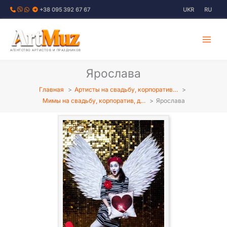
Перейти
+38 095 392 67 67
UKR
RU
к
содержимому
АГЕНТСТВО АРТИСТОВ И ПРАЗДНИКОВ
Ярослава
Главная
Артисты на свадьбу, корпоратив…
Мимы на свадьбу, корпоратив, д…
Ярослава