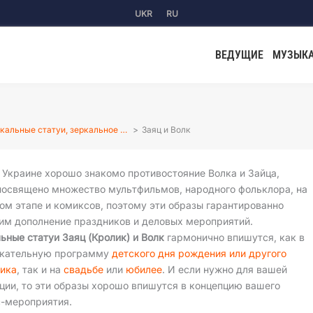
UKR
RU
ВЕДУЩИЕ
МУЗЫК
кальные статуи, зеркальное …
Заяц и Волк
 Украине хорошо знакомо противостояние Волка и Зайца,
посвящено множество мультфильмов, народного фольклора, на
ом этапе и комиксов, поэтому эти образы гарантированно
ким дополнение праздников и деловых мероприятий.
ьные статуи Заяц (Кролик) и Волк
гармонично впишутся, как в
екательную программу
детского дня рождения или другого
ника
, так и на
свадьбе
или
юбилее
. И если нужно для вашей
ции, то эти образы хорошо впишутся в концепцию вашего
-мероприятия.