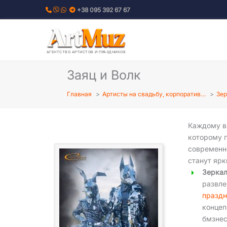
Перейти
+38 095 392 67 67
к
содержимому
АГЕНТСТВО АРТИСТОВ И ПРАЗДНИКОВ
Заяц и Волк
Главная
Артисты на свадьбу, корпоратив…
Зер
Каждому в
которому 
современн
станут яр
Зеркал
развл
празд
концеп
бмзнес