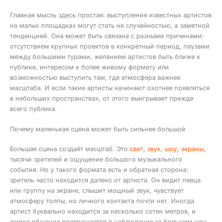
Главная мысль здесь простая: выступления известных артистов
на малых площадках могут стать не случайностью, а заметной
тенденцией. Она может быть связана с разными причинами:
отсутствием крупных проектов в конкретный период, паузами
между большими турами, желанием артистов быть ближе к
публике, интересом к более живому формату или
возможностью выступить там, где атмосфера важнее
масштаба. И если такие артисты начинают охотнее появляться
в небольших пространствах, от этого выигрывает прежде
всего публика.
Почему маленькая сцена может быть сильнее большой
Большая сцена создаёт масштаб. Это
свет, звук, шоу, экраны
,
тысячи зрителей и ощущение большого музыкального
события. Но у такого формата есть и обратная сторона:
зритель часто находится далеко от артиста. Он видит певца
или группу на экране, слышит мощный звук, чувствует
атмосферу толпы, но личного контакта почти нет. Иногда
артист буквально находится за несколько сотен метров, и
живое общение превращается в наблюдение за большим шоу.