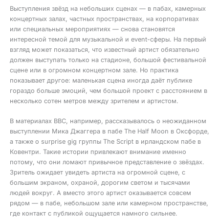
Выступления звёзд на небольших сценах — в пабах, камерных
концертных залах, частных пространствах, на корпоративах
или специальных мероприятиях — снова становятся
интересной темой для музыкальной и event-сферы. На первый
взгляд может показаться, что известный артист обязательно
должен выступать только на стадионе, большой фестивальной
сцене или в огромном концертном зале. Но практика
показывает другое: маленькая сцена иногда даёт публике
гораздо больше эмоций, чем большой проект с расстоянием в
несколько сотен метров между зрителем и артистом.
В материалах BBC, например, рассказывалось о неожиданном
выступлении Мика Джаггера в пабе The Half Moon в Оксфорде,
а также о surprise gig группы The Script в ирландском пабе в
Ковентри. Такие истории привлекают внимание именно
потому, что они ломают привычное представление о звёздах.
Зритель ожидает увидеть артиста на огромной сцене, с
большим экраном, охраной, дорогим светом и тысячами
людей вокруг. А вместо этого артист оказывается совсем
рядом — в пабе, небольшом зале или камерном пространстве,
где контакт с публикой ощущается намного сильнее.