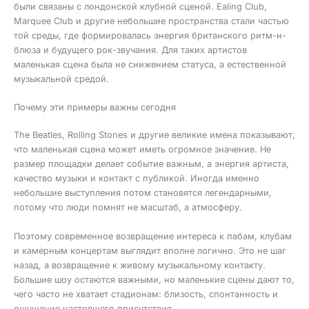
были связаны с лондонской клубной сценой. Ealing Club,
Marquee Club и другие небольшие пространства стали частью
той среды, где формировалась энергия британского ритм-н-
блюза и будущего рок-звучания. Для таких артистов
маленькая сцена была не снижением статуса, а естественной
музыкальной средой.
Почему эти примеры важны сегодня
The Beatles, Rolling Stones и другие великие имена показывают,
что маленькая сцена может иметь огромное значение. Не
размер площадки делает событие важным, а энергия артиста,
качество музыки и контакт с публикой. Иногда именно
небольшие выступления потом становятся легендарными,
потому что люди помнят не масштаб, а атмосферу.
Поэтому современное возвращение интереса к пабам, клубам
и камерным концертам выглядит вполне логично. Это не шаг
назад, а возвращение к живому музыкальному контакту.
Большие шоу остаются важными, но маленькие сцены дают то,
чего часто не хватает стадионам: близость, спонтанность и
ощущение настоящего присутствия.