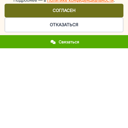
Подробнее — в
Политике конфиденциальности
.
СОГЛАСЕН
ОТКАЗАТЬСЯ
Связаться
Организация праздников и мероприятий в Киеве
У вас приближается важное событие?
Вы впервые столкнулись с организацией праздника?
Вы хотите повторить фееричность прошлогоднего
мероприятия?
Вы молодожены и мечтаете об эксклюзивной свадьбе?
Вы родители, а у вашего ребенка день рождения или
выпускной?