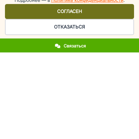
Подробнее — в
Политике конфиденциальности
.
СОГЛАСЕН
ОТКАЗАТЬСЯ
Связаться
Организация праздников и мероприятий в Киеве
У вас приближается важное событие?
Вы впервые столкнулись с организацией праздника?
Вы хотите повторить фееричность прошлогоднего
мероприятия?
Вы молодожены и мечтаете об эксклюзивной свадьбе?
Вы родители, а у вашего ребенка день рождения или
выпускной?