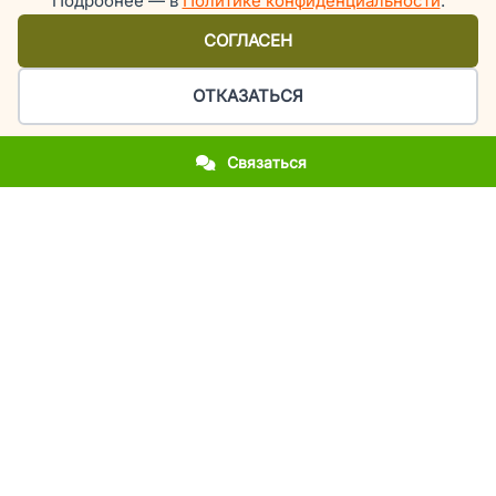
Подробнее — в
Политике конфиденциальности
.
СОГЛАСЕН
ОТКАЗАТЬСЯ
Связаться
Организация праздников и мероприятий в Киеве
У вас приближается важное событие?
Вы впервые столкнулись с организацией праздника?
Вы хотите повторить фееричность прошлогоднего
мероприятия?
Вы молодожены и мечтаете об эксклюзивной свадьбе?
Вы родители, а у вашего ребенка день рождения или
выпускной?