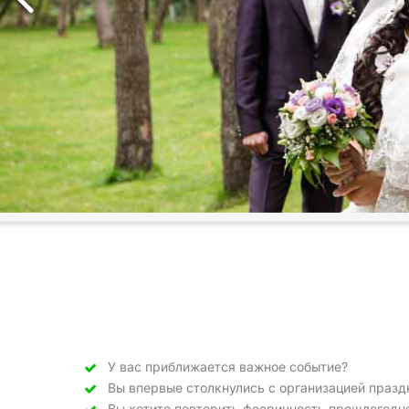
У вас приближается важное событие?
Вы впервые столкнулись с организацией празд
Вы хотите повторить фееричность прошлогодн