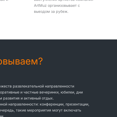
ArtMuz организовывает с
выездом за рубеж.
зовываем?
оржеств развлекательной направленности
оративные и частные вечеринки, юбилеи, дни
м развития и активный отдых.
ной направленности: конференции, презентации,
 очередь, такие мероприятия могут включать
ом.