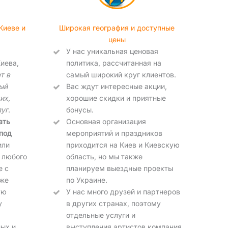
Киеве и
Широкая география и доступные
цены
У нас уникальная ценовая
иева,
политика, рассчитанная на
т в
самый широкий круг клиентов.
ый
Вас ждут интересные акции,
их,
хорошие скидки и приятные
луг
.
бонусы.
ать
Основная организация
под
мероприятий и праздников
или
приходится на Киев и Киевскую
 любого
область, но мы также
е с
планируем выездные проекты
кже
по Украине.
ую
У нас много друзей и партнеров
у
в других странах, поэтому
отдельные услуги и
ых и
выступления артистов компания