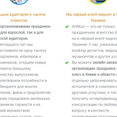
ьшая аудитория и тысячи
Мы первый event-маркет в 
клиентов
Украине
организовываем праздники
ArtMuz — это не только
 для взрослой, так и для
праздничное агентство К
ской аудитории
.
но и
первый event-марке
пятнадцать лет мы
Украине
. У нас
уникальн
астливили не одну тысячу
booking артистов, ведущ
одоженов, юбиляров и
музыкантов и других ус
нинников, открыли новые
Вы можете
онлайн заказ
изонты большому
организацию праздника 
ичеству выпускников,
ключ в Киеве и области
влетворили потребности в
отдельно забронировать
билдинге для многих
исполнителя в комплекс
паний, фирм и предприятий,
другими услугами, а та
акже порадовали маленьких
получить исчерпывающ
овников торжеств и их
консультацию по любом
зей множеством
вопросу в контексте
гинальных сказок, шоу-
планирования праздничн