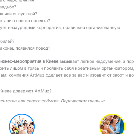
вадьбе?
ия или выпускной?
нтацию нового проекта?
бует незаурядный корпоратив, правильно организованную
юбилей?
наконец появился повод?
бизнес-мероприятия в Киеве
вызывает легкое недоумение, а по
арить лицом в грязь и проявить себя креативным организатором,
: компания ArtMuz сделает все за вас и избавит от забот и во
 Киеве доверяют ArtMuz?
гентства для своего события. Перечислим главные.