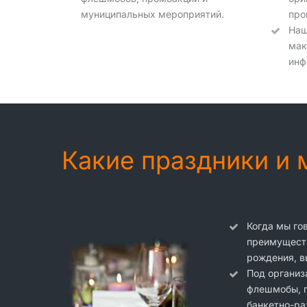
муниципальных мероприятий.
про
Наш
мак
инф
Какие праздники и
Когда мы го
преимуществ
рождения, в
Под организ
флешмобы, п
банкетно-ра