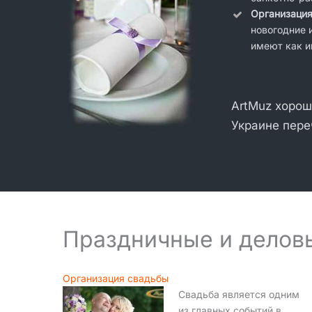
Организация
новогодние 
имеют как и
ArtMuz хорош
Украине пере
Праздничные и деловы
Организация свадьбы
Свадьба является одним
из главных событий в