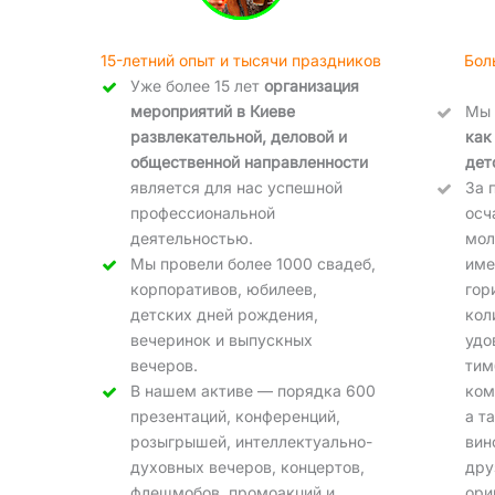
15-летний опыт и тысячи праздников
Бол
Уже более 15 лет
организация
мероприятий в Киеве
Мы
развлекательной, деловой и
как
общественной направленности
дет
является для нас успешной
За 
профессиональной
осч
деятельностью.
мол
Мы провели более 1000 свадеб,
име
корпоративов, юбилеев,
гор
детских дней рождения,
кол
вечеринок и выпускных
удо
вечеров.
тим
В нашем активе — порядка 600
ком
презентаций, конференций,
а т
розыгрышей, интеллектуально-
вин
духовных вечеров, концертов,
дру
флешмобов, промоакций и
ори