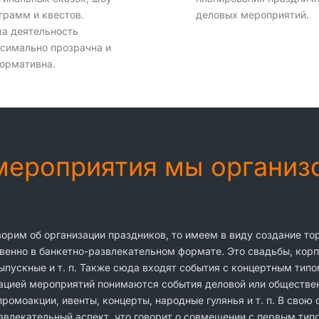
грамм и квестов.
деловых мероприятий.
а деятельность
симально прозрачна и
ормативна.
 мероприятия мы органи
ворим об организации праздников, то имеем в виду создание т
енно в банкетно-развлекательном формате. Это свадьбы, корп
ыпускные и т. п. Также сюда входят события с концертным типо
ацией мероприятий понимаются события деловой или обществен
ромоакции, ивенты, концерты, народные гулянья и т. п. В свою
звлекательный аспект, что говорит о совмещении с первым тип