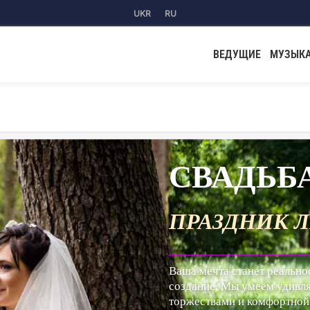
UKR
RU
ВЕДУЩИЕ
МУЗЫК
ЮБВИ
________________
ю, если вы доверите нам ее
ь клиентов эксклюзивными
рганизацией.