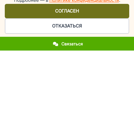
Подробнее — в
Политике конфиденциальности
.
СОГЛАСЕН
ОТКАЗАТЬСЯ
Связаться
Организация праздников и мероприятий в Киеве
У вас приближается важное событие?
Вы впервые столкнулись с организацией праздника?
Вы хотите повторить фееричность прошлогоднего
мероприятия?
Вы молодожены и мечтаете об эксклюзивной свадьбе?
Вы родители, а у вашего ребенка день рождения или
выпускной?