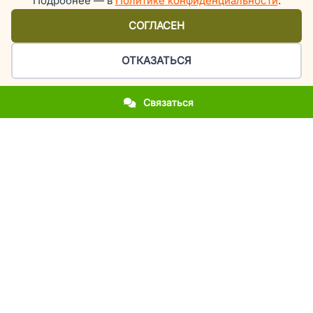
Подробнее — в
Политике конфиденциальности
.
СОГЛАСЕН
ОТКАЗАТЬСЯ
Связаться
Организация праздников и мероприятий в Киеве
У вас приближается важное событие?
Вы впервые столкнулись с организацией праздника?
Вы хотите повторить фееричность прошлогоднего
мероприятия?
Вы молодожены и мечтаете об эксклюзивной свадьбе?
Вы родители, а у вашего ребенка день рождения или
выпускной?