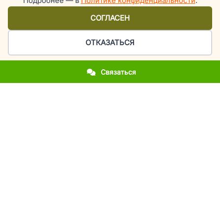
Подробнее — в
Политике конфиденциальности
.
СОГЛАСЕН
ОТКАЗАТЬСЯ
Связаться
Организация праздников и мероприятий в Киеве
У вас приближается важное событие?
Вы впервые столкнулись с организацией праздника?
Вы хотите повторить фееричность прошлогоднего
мероприятия?
Вы молодожены и мечтаете об эксклюзивной свадьбе?
Вы родители, а у вашего ребенка день рождения или
выпускной?