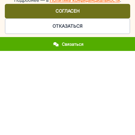
Подробнее — в
Политике конфиденциальности
.
СОГЛАСЕН
ОТКАЗАТЬСЯ
Связаться
Организация праздников и мероприятий в Киеве
У вас приближается важное событие?
Вы впервые столкнулись с организацией праздника?
Вы хотите повторить фееричность прошлогоднего
мероприятия?
Вы молодожены и мечтаете об эксклюзивной свадьбе?
Вы родители, а у вашего ребенка день рождения или
выпускной?