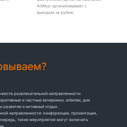
ArtMuz организовывает с
выездом за рубеж.
зовываем?
оржеств развлекательной направленности
оративные и частные вечеринки, юбилеи, дни
м развития и активный отдых.
ной направленности: конференции, презентации,
 очередь, такие мероприятия могут включать
ом.