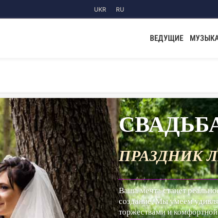
UKR
RU
ВЕДУЩИЕ
МУЗЫК
СВАДЬБ
ПРАЗДНИК 
__________________________________
Ваша мечта станет реально
создание. Мы умеем удивл
торжествами и комфортной