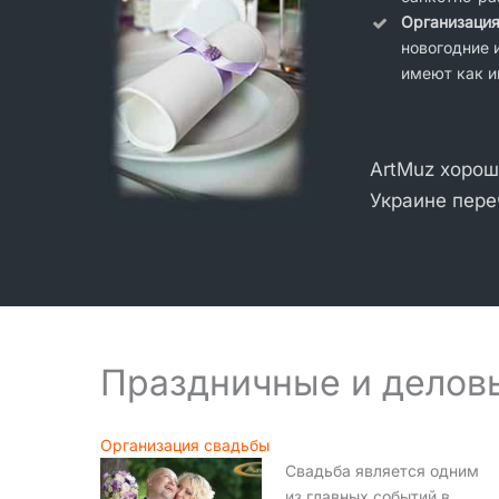
Организация
новогодние 
имеют как и
ArtMuz хорош
Украине пере
Праздничные и деловы
Организация свадьбы
Свадьба является одним
из главных событий в