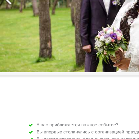
У вас приближается важное событие?
Вы впервые столкнулись с организацией празд
Вы хотите повторить фееричность прошлогодн