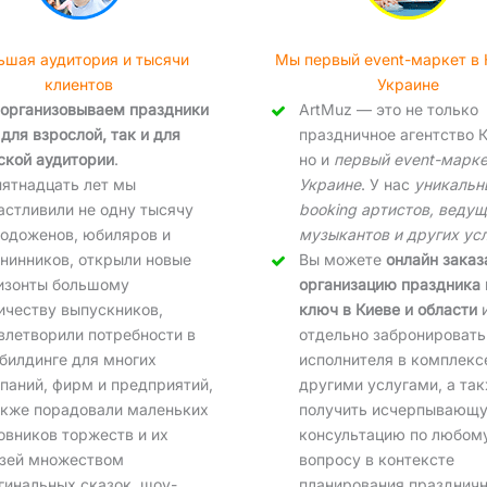
ьшая аудитория и тысячи
Мы первый event-маркет в 
клиентов
Украине
организовываем праздники
ArtMuz — это не только
 для взрослой, так и для
праздничное агентство К
ской аудитории
.
но и
первый event-марке
пятнадцать лет мы
Украине
. У нас
уникальн
астливили не одну тысячу
booking артистов, ведущ
одоженов, юбиляров и
музыкантов и других ус
нинников, открыли новые
Вы можете
онлайн заказ
изонты большому
организацию праздника 
ичеству выпускников,
ключ в Киеве и области
влетворили потребности в
отдельно забронировать
билдинге для многих
исполнителя в комплекс
паний, фирм и предприятий,
другими услугами, а та
акже порадовали маленьких
получить исчерпывающ
овников торжеств и их
консультацию по любом
зей множеством
вопросу в контексте
гинальных сказок, шоу-
планирования праздничн