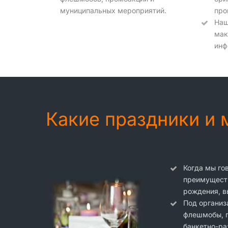
муниципальных мероприятий.
про
Наш
мак
инф
Какие праздники и
Когда мы го
преимуществ
рождения, в
Под организ
флешмобы, п
банкетно-ра