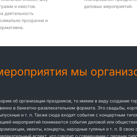
грамм и квестов.
деловых мероприятий.
а деятельность
симально прозрачна и
ормативна.
 мероприятия мы органи
ворим об организации праздников, то имеем в виду создание т
енно в банкетно-развлекательном формате. Это свадьбы, корп
ыпускные и т. п. Также сюда входят события с концертным типо
ацией мероприятий понимаются события деловой или обществен
ромоакции, ивенты, концерты, народные гулянья и т. п. В свою
звлекательный аспект, что говорит о совмещении с первым тип