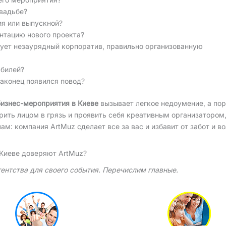
вадьбе?
ия или выпускной?
нтацию нового проекта?
бует незаурядный корпоратив, правильно организованную
юбилей?
наконец появился повод?
бизнес-мероприятия в Киеве
вызывает легкое недоумение, а по
арить лицом в грязь и проявить себя креативным организатором,
: компания ArtMuz сделает все за вас и избавит от забот и во
 Киеве доверяют ArtMuz?
гентства для своего события. Перечислим главные.