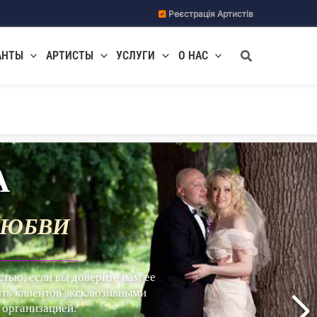
Реєстрація Артистів
Поиск
АНТЫ
АРТИСТЫ
УСЛУГИ
О НАС
А
ЛЮБВИ
__________________
стью, если вы доверите нам ее
ять клиентов эксклюзивными
 организацией.