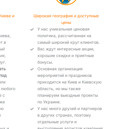
Киеве и
Широкая география и доступные
цены
У нас уникальная ценовая
иева,
политика, рассчитанная на
т в
самый широкий круг клиентов.
ый
Вас ждут интересные акции,
их,
хорошие скидки и приятные
луг
.
бонусы.
ать
Основная организация
под
мероприятий и праздников
или
приходится на Киев и Киевскую
 любого
область, но мы также
е с
планируем выездные проекты
кже
по Украине.
ую
У нас много друзей и партнеров
у
в других странах, поэтому
отдельные услуги и
ых и
выступления артистов компания