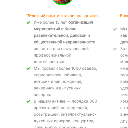
15-летний опыт и тысячи праздников
Бол
Уже более 15 лет
организация
мероприятий в Киеве
Мы
развлекательной, деловой и
как
общественной направленности
дет
является для нас успешной
За 
профессиональной
осч
деятельностью.
мол
Мы провели более 1000 свадеб,
име
корпоративов, юбилеев,
гор
детских дней рождения,
кол
вечеринок и выпускных
удо
вечеров.
тим
В нашем активе — порядка 600
ком
презентаций, конференций,
а т
розыгрышей, интеллектуально-
вин
духовных вечеров, концертов,
дру
флешмобов, промоакций и
ори