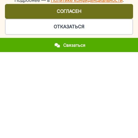
Подробнее — в
Политике конфиденциальности
.
СОГЛАСЕН
ОТКАЗАТЬСЯ
Связаться
Организация праздников и мероприятий в Киеве
У вас приближается важное событие?
Вы впервые столкнулись с организацией праздника?
Вы хотите повторить фееричность прошлогоднего
мероприятия?
Вы молодожены и мечтаете об эксклюзивной свадьбе?
Вы родители, а у вашего ребенка день рождения или
выпускной?