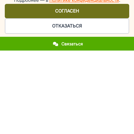
Подробнее — в
Политике конфиденциальности
.
СОГЛАСЕН
ОТКАЗАТЬСЯ
Связаться
Организация праздников и мероприятий в Киеве
У вас приближается важное событие?
Вы впервые столкнулись с организацией праздника?
Вы хотите повторить фееричность прошлогоднего
мероприятия?
Вы молодожены и мечтаете об эксклюзивной свадьбе?
Вы родители, а у вашего ребенка день рождения или
выпускной?