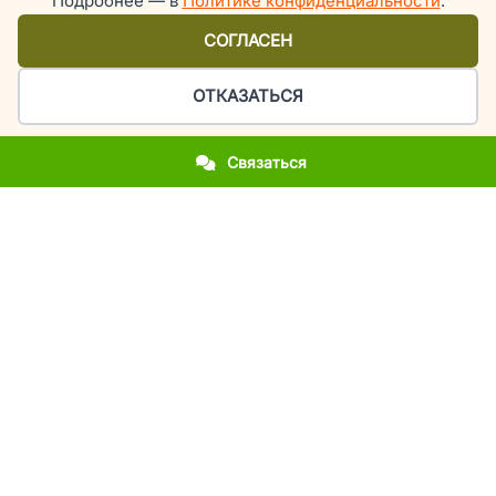
Подробнее — в
Политике конфиденциальности
.
СОГЛАСЕН
ОТКАЗАТЬСЯ
Связаться
Организация праздников и мероприятий в Киеве
У вас приближается важное событие?
Вы впервые столкнулись с организацией праздника?
Вы хотите повторить фееричность прошлогоднего
мероприятия?
Вы молодожены и мечтаете об эксклюзивной свадьбе?
Вы родители, а у вашего ребенка день рождения или
выпускной?