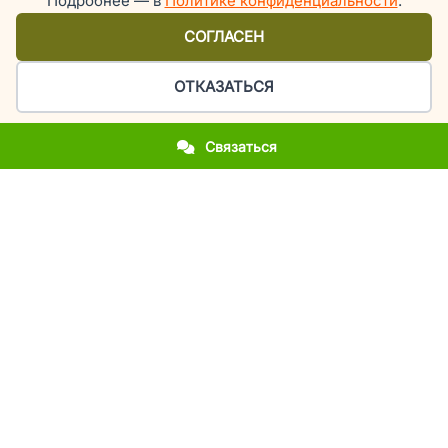
Подробнее — в
Политике конфиденциальности
.
СОГЛАСЕН
ОТКАЗАТЬСЯ
Связаться
Организация праздников и мероприятий в Киеве
У вас приближается важное событие?
Вы впервые столкнулись с организацией праздника?
Вы хотите повторить фееричность прошлогоднего
мероприятия?
Вы молодожены и мечтаете об эксклюзивной свадьбе?
Вы родители, а у вашего ребенка день рождения или
выпускной?