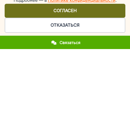
Подробнее — в
Политике конфиденциальности
.
СОГЛАСЕН
ОТКАЗАТЬСЯ
Связаться
Организация праздников и мероприятий в Киеве
У вас приближается важное событие?
Вы впервые столкнулись с организацией праздника?
Вы хотите повторить фееричность прошлогоднего
мероприятия?
Вы молодожены и мечтаете об эксклюзивной свадьбе?
Вы родители, а у вашего ребенка день рождения или
выпускной?