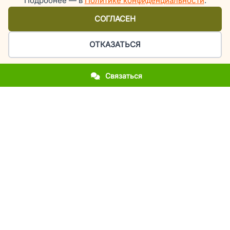
Подробнее — в
Политике конфиденциальности
.
СОГЛАСЕН
ОТКАЗАТЬСЯ
Связаться
Организация праздников и мероприятий в Киеве
У вас приближается важное событие?
Вы впервые столкнулись с организацией праздника?
Вы хотите повторить фееричность прошлогоднего
мероприятия?
Вы молодожены и мечтаете об эксклюзивной свадьбе?
Вы родители, а у вашего ребенка день рождения или
выпускной?