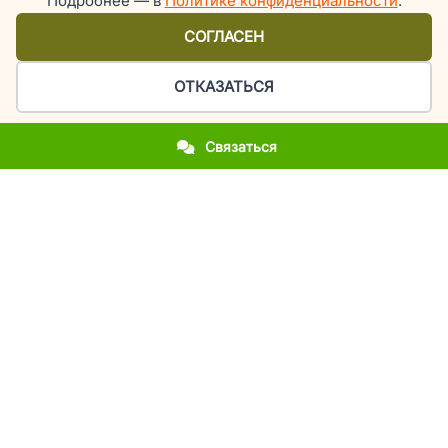
Подробнее — в
Политике конфиденциальности
.
СОГЛАСЕН
ОТКАЗАТЬСЯ
Связаться
Организация праздников и мероприятий в Киеве
У вас приближается важное событие?
Вы впервые столкнулись с организацией праздника?
Вы хотите повторить фееричность прошлогоднего
мероприятия?
Вы молодожены и мечтаете об эксклюзивной свадьбе?
Вы родители, а у вашего ребенка день рождения или
выпускной?