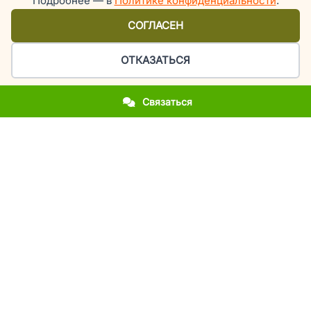
Подробнее — в
Политике конфиденциальности
.
СОГЛАСЕН
ОТКАЗАТЬСЯ
Связаться
Организация праздников и мероприятий в Киеве
У вас приближается важное событие?
Вы впервые столкнулись с организацией праздника?
Вы хотите повторить фееричность прошлогоднего
мероприятия?
Вы молодожены и мечтаете об эксклюзивной свадьбе?
Вы родители, а у вашего ребенка день рождения или
выпускной?