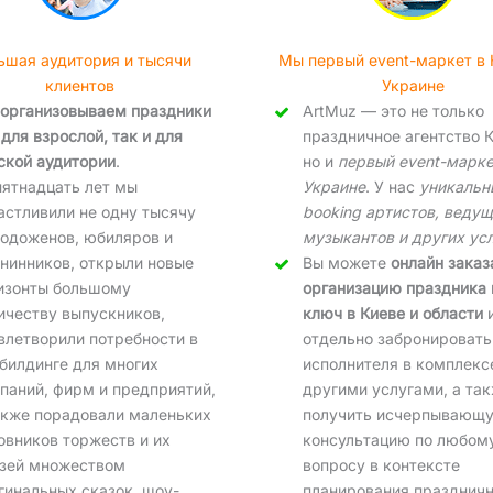
ьшая аудитория и тысячи
Мы первый event-маркет в 
клиентов
Украине
организовываем праздники
ArtMuz — это не только
 для взрослой, так и для
праздничное агентство К
ской аудитории
.
но и
первый event-марке
пятнадцать лет мы
Украине
. У нас
уникальн
астливили не одну тысячу
booking артистов, ведущ
одоженов, юбиляров и
музыкантов и других ус
нинников, открыли новые
Вы можете
онлайн заказ
изонты большому
организацию праздника 
ичеству выпускников,
ключ в Киеве и области
влетворили потребности в
отдельно забронировать
билдинге для многих
исполнителя в комплекс
паний, фирм и предприятий,
другими услугами, а та
акже порадовали маленьких
получить исчерпывающ
овников торжеств и их
консультацию по любом
зей множеством
вопросу в контексте
гинальных сказок, шоу-
планирования праздничн