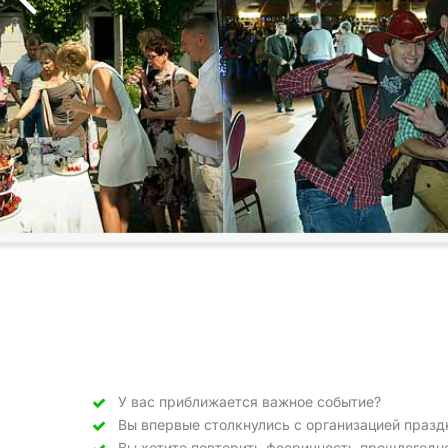
У вас приближается важное событие?
Вы впервые столкнулись с организацией празд
Вы хотите повторить фееричность прошлогодн