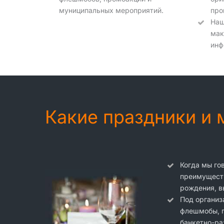
муниципальных мероприятий.
про
Наш
мак
инф
Какие праздники и
Когда мы го
преимуществ
рождения, в
Под организ
флешмобы, п
банкетно-ра