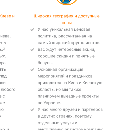
Киеве и
Широкая география и доступные
цены
У нас уникальная ценовая
иева,
политика, рассчитанная на
т в
самый широкий круг клиентов.
ый
Вас ждут интересные акции,
их,
хорошие скидки и приятные
луг
.
бонусы.
ать
Основная организация
под
мероприятий и праздников
или
приходится на Киев и Киевскую
 любого
область, но мы также
е с
планируем выездные проекты
кже
по Украине.
ую
У нас много друзей и партнеров
у
в других странах, поэтому
отдельные услуги и
ых и
выступления артистов компания