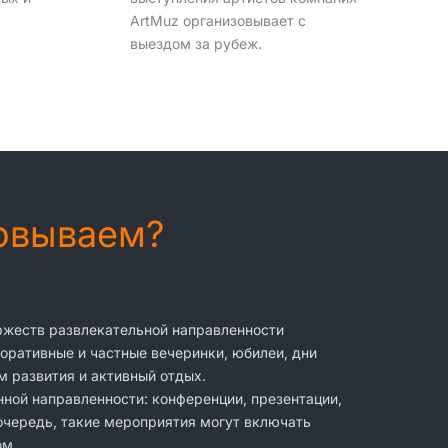
ArtMuz организовывает с
выездом за рубеж.
зовываем?
оржеств развлекательной направленности
оративные и частные вечеринки, юбилеи, дни
м развития и активный отдых.
ной направленности: конференции, презентации,
 очередь, такие мероприятия могут включать
ом.