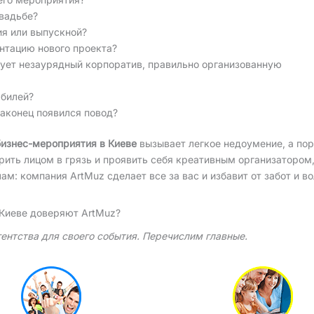
вадьбе?
ия или выпускной?
нтацию нового проекта?
бует незаурядный корпоратив, правильно организованную
юбилей?
наконец появился повод?
бизнес-мероприятия в Киеве
вызывает легкое недоумение, а по
арить лицом в грязь и проявить себя креативным организатором,
: компания ArtMuz сделает все за вас и избавит от забот и во
 Киеве доверяют ArtMuz?
гентства для своего события. Перечислим главные.