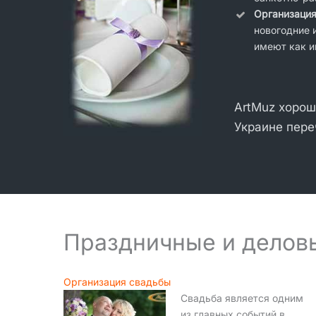
Организация
новогодние 
имеют как и
ArtMuz хорош
Украине пере
Праздничные и деловы
Организация свадьбы
Свадьба является одним
из главных событий в