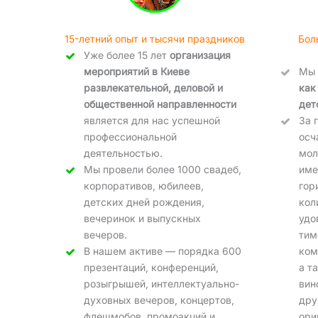
15-летний опыт и тысячи праздников
Бол
Уже более 15 лет
организация
мероприятий в Киеве
Мы
развлекательной, деловой и
как
общественной направленности
дет
является для нас успешной
За 
профессиональной
осч
деятельностью.
мол
Мы провели более 1000 свадеб,
име
корпоративов, юбилеев,
гор
детских дней рождения,
кол
вечеринок и выпускных
удо
вечеров.
тим
В нашем активе — порядка 600
ком
презентаций, конференций,
а т
розыгрышей, интеллектуально-
вин
духовных вечеров, концертов,
дру
флешмобов, промоакций и
ори