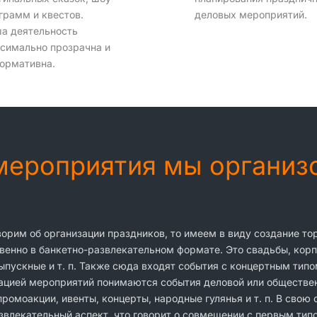
грамм и квестов.
деловых мероприятий.
а деятельность
симально прозрачна и
ормативна.
 мероприятия мы органи
ворим об организации праздников, то имеем в виду создание т
енно в банкетно-развлекательном формате. Это свадьбы, корп
ыпускные и т. п. Также сюда входят события с концертным типо
ацией мероприятий понимаются события деловой или обществен
ромоакции, ивенты, концерты, народные гулянья и т. п. В свою
звлекательный аспект, что говорит о совмещении с первым тип