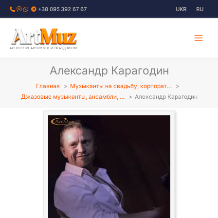
Перейти
+38 095 392 67 67
UKR
RU
к
содержимому
АГЕНТСТВО АРТИСТОВ И ПРАЗДНИКОВ
Александр Карагодин
Главная
Музыканты на свадьбу, корпорат…
Джазовые музыканты, ансамбли, …
Александр Карагодин