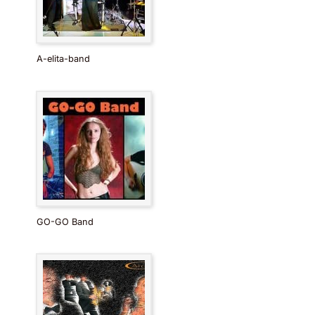
A-elita-band
GO-GO Band