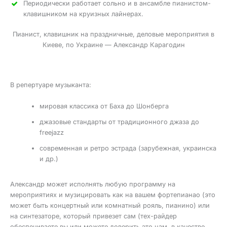
Периодически работает сольно и в ансамбле пианистом-
клавишником на круизных лайнерах.
Пианист, клавишник на праздничные, деловые мероприятия в
Киеве, по Украине — Александр Карагодин
В репертуаре музыканта:
мировая классика от Баха до Шонберга
джазовые стандарты от традиционного джаза до
freejazz
современная и ретро эстрада (зарубежная, украинска
и др.)
Александр может исполнять любую программу на
мероприятиях и музицировать как на вашем фортепианао (это
может быть концертный или комнатный рояль, пианино) или
на синтезаторе, который привезет сам (тех-райдер
обеспечиваете вы или можете доверить это нам, в качестве