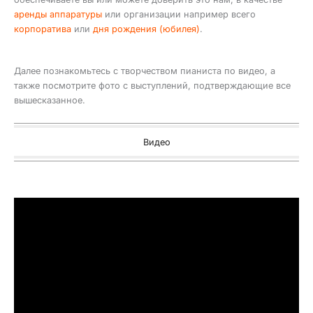
аренды аппаратуры
или организации например всего
корпоратива
или
дня рождения (юбилея)
.
Далее познакомьтесь с творчеством пианиста по видео, а
также посмотрите фото с выступлений, подтверждающие все
вышесказанное.
Видео