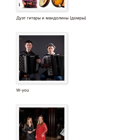
Дуэт гитары и мандолины (домры)
W-you