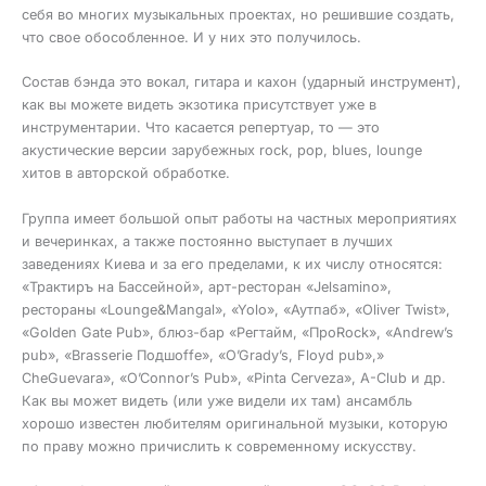
себя во многих музыкальных проектах, но решившие создать,
что свое обособленное. И у них это получилось.
Состав бэнда это вокал, гитара и кахон (ударный инструмент),
как вы можете видеть экзотика присутствует уже в
инструментарии. Что касается репертуар, то — это
акустические версии зарубежных rock, pop, blues, lounge
хитов в авторской обработке.
Группа имеет большой опыт работы на частных мероприятиях
и вечеринках, а также постоянно выступает в лучших
заведениях Киева и за его пределами, к их числу относятся:
«Трактиръ на Бассейной», арт-ресторан «Jelsamino»,
рестораны «Lounge&Mangal», «Yolo», «Аутпаб», «Oliver Twist»,
«Golden Gate Pub», блюз-бар «Регтайм, «ПроRock», «Andrew’s
pub», «Brasserie Подшоffе», «O’Grady’s, Floyd pub»,»
CheGuevara», «O’Connor’s Pub», «Pinta Cerveza», A-Club и др.
Как вы может видеть (или уже видели их там) ансамбль
хорошо известен любителям оригинальной музыки, которую
по праву можно причислить к современному искусству.