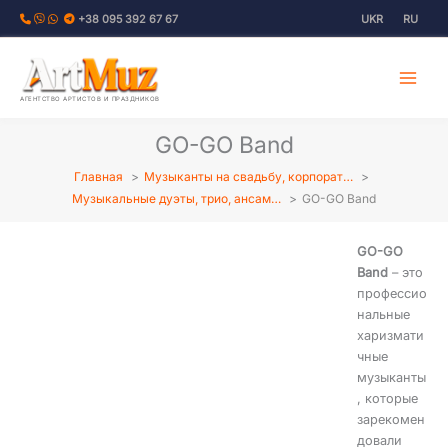
Перейти
+38 095 392 67 67
UKR
RU
к
содержимому
АГЕНТСТВО АРТИСТОВ И ПРАЗДНИКОВ
GO-GO Band
Главная
Музыканты на свадьбу, корпорат…
Музыкальные дуэты, трио, ансам…
GO-GO Band
GO-GO
Band
– это
профессио
нальные
харизмати
чные
музыканты
, которые
зарекомен
довали