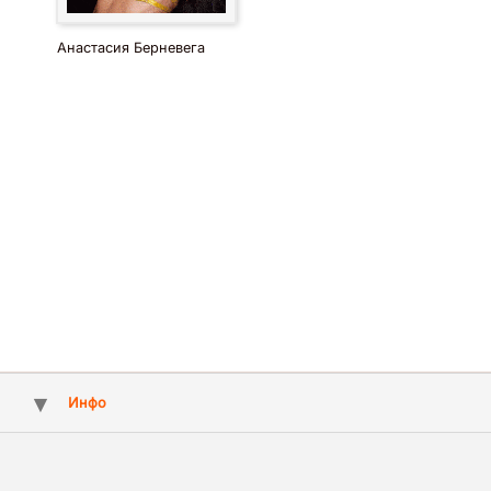
Анастасия Берневега
Инфо