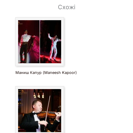
Схожі
Маниш Капур (Maneesh Kapoor)