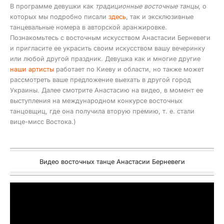
В программе девушки как
традиционные восточные танцы
, о
которых мы подробно писали
здесь
, так и эксклюзивные
танцевальные номера в авторской аранжировке.
Познакомьтесь с восточным искусством Анастасии Берневеги
и пригласите ее украсить своим искусством вашу вечеринку
или любой другой праздник. Девушка как и многие другие
наши артисты
работает по Киеву и области, но также может
рассмотреть ваше предложение выехать в другой город
Украины. Далее смотрите Анастасию на видео, в момент ее
выступления на международном конкурсе восточных
танцовщиц, где она получила вторую премию, т. е. стали
вице-мисс Востока.)
Видео восточных танце Анастасии Берневеги