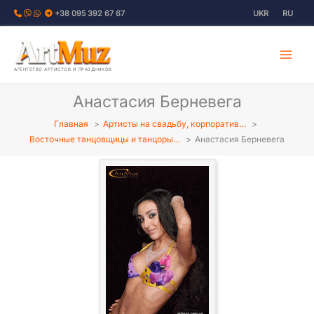
Перейти
+38 095 392 67 67
UKR
RU
к
содержимому
АГЕНТСТВО АРТИСТОВ И ПРАЗДНИКОВ
Анастасия Берневега
Главная
Артисты на свадьбу, корпоратив…
Восточные танцовщицы и танцоры…
Анастасия Берневега