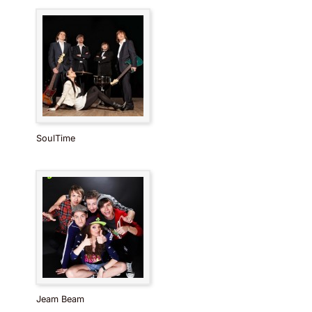
SoulTime
Jeam Beam