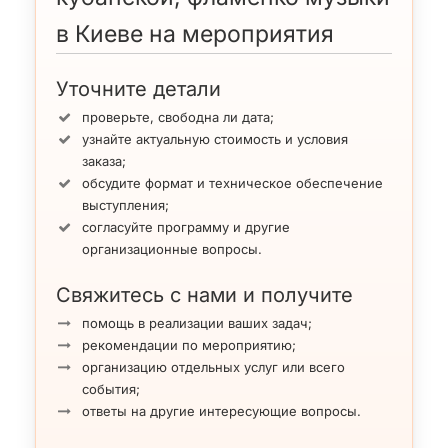
и др.) фламенко музыка.
Порталы.
Жанры
: Африканская, латиноамериканская,
в Киеве на мероприятия
ArtMuz обеспечить к
качественное оборудование
на ваше
фламенко музыка; Разные ансамбли; Кавер-группы,
Квинтет
мероприятия любого масштаба и на любой бюджет
кавер-бэнды.
Уточните детали
Выступления
: 2 сета по 45 минут или 3 сета по 30
минут. Гонорар в Киеве, области $150 — $200 за
проверьте, свободна ли дата;
музыканта.
узнайте актуальную стоимость и условия
заказа;
Для понимания предлагаем вам познакомиться с
обсудите формат и техническое обеспечение
творчеством ансамбля на
видео
и
фото
.
выступления;
согласуйте программу и другие
организационные вопросы.
Свяжитесь с нами и получите
помощь в реализации ваших задач;
рекомендации по мероприятию;
организацию отдельных услуг или всего
события;
ответы на другие интересующие вопросы.