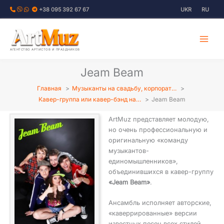
Перейти
+38 095 392 67 67
UKR
RU
к
содержимому
АГЕНТСТВО АРТИСТОВ И ПРАЗДНИКОВ
Jeam Beam
Главная
Музыканты на свадьбу, корпорат…
Кавер-группа или кавер-бэнд на…
Jeam Beam
ArtMuz представляет молодую,
но очень профессиональную и
оригинальную «команду
музыкантов-
единомышленников»,
объединившихся в кавер-группу
«Jeam Beam»
.
Ансамбль исполняет авторские,
«каверрированные» версии
известных песен всех стилей