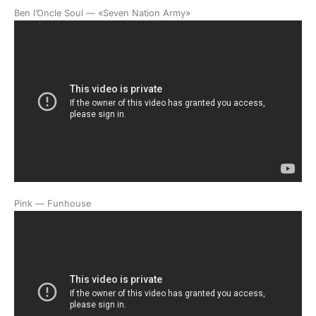
Ben l’Oncle Soul — «Seven Nation Army»
Pink — Funhouse