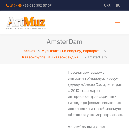
Перейти
+38 095 392 67 67
UKR
RU
к
содержимому
АГЕНТСТВО АРТИСТОВ И ПРАЗДНИКОВ
AmsterDam
Главная
Музыканты на свадьбу, корпорат…
Кавер-группа или кавер-бэнд на…
AmsterDam
Предлагаем вашему
внимания
Киевскую кавер-
группу «AmsterDam»
, которая
с 2010 года дарит
интересные транскрипции
хитов, профессиональное их
исполнение и незабываемую
обстановку на мероприятиях.
Ансамбль выступает