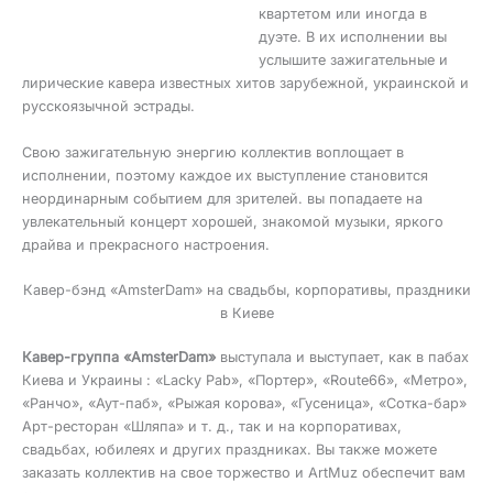
квартетом или иногда в
дуэте. В их исполнении вы
услышите зажигательные и
лирические кавера известных хитов зарубежной, украинской и
русскоязычной эстрады.
Свою зажигательную энергию коллектив воплощает в
исполнении, поэтому каждое их выступление становится
неординарным событием для зрителей. вы попадаете на
увлекательный концерт хорошей, знакомой музыки, яркого
драйва и прекрасного настроения.
Кавер-бэнд «AmsterDam» на свадьбы, корпоративы, праздники
в Киеве
Кавер-группа «AmsterDam»
выступала и выступает, как в пабах
Киева и Украины : «Lacky Pab», «Портер», «Route66», «Метро»,
«Ранчо», «Аут-паб», «Рыжая корова», «Гусеница», «Сотка-бар»
Арт-ресторан «Шляпа» и т. д., так и на корпоративах,
свадьбах, юбилеях и других праздниках. Вы также можете
заказать коллектив на свое торжество и ArtMuz обеспечит вам