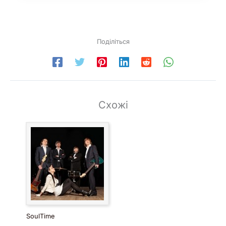
Поділіться
Схожі
SoulTime