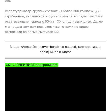
это.
Репертуар кавер-группы состоит из более 300 композиций
зарубежной, украинской и русскоязычной эстрады. Это хиты
охватывающие период с 60-х гг ХХ ст. до наших дней. Далее
мы предлагаем вам познакомиться с ними по видео
отснятыми во время выступлений.
Видео «AmsterDam cover-band» со свадеб, корпоративов,
праздников в Киеве
См. ↓ ПЛЕЙЛИСТ видероликов!