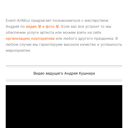
Event-ArtMuz предлагает познакомиться с мастерством
Андрея по
видео
и
фото
. Если вас все устроит то мы
обеспечим услуги артиста или можем взять на себя
организацию корпоратива
или любого другого праздника. В
любом случае мы гарантируем высокое качество и успешность
мероприятия.
Видео ведущего Андрея Кушнира