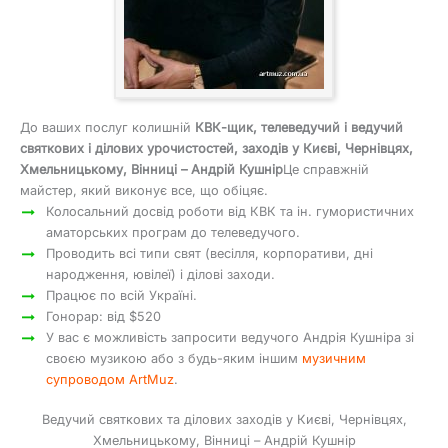
До ваших послуг колишній
КВК-щик, телеведучий і ведучий
святкових і ділових урочистостей, заходів у Києві, Чернівцях,
Хмельницькому, Вінниці – Андрій Кушнір
Це справжній
майстер, який виконує все, що обіцяє.
Колосальний досвід роботи від КВК та ін. гумористичних
аматорських програм до телеведучого.
Проводить всі типи свят (весілля, корпоративи, дні
народження, ювілеї) і ділові заходи.
Працює по всій Україні.
Гонорар: від $520
У вас є можливість запросити ведучого Андрія Кушніра зі
своєю музикою або з будь-яким іншим
музичним
супроводом ArtMuz
.
Ведучий святкових та ділових заходів у Києві, Чернівцях,
Хмельницькому, Вінниці – Андрій Кушнір