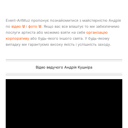
Event-ArtMuz пропонує познайомитися з майстерністю Андрія
по
відео
і
фото
. Якщо вас все влаштує то ми забезпечимо
послуги артиста або можемо взяти на себе
організацію
корпоративу
або будь-якого іншого свята. У будь-якому
випадку ми гарантуємо високу якість і успішність заходу.
Відео ведучого Андрія Кушніра