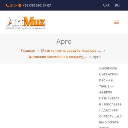
Перейти
+38 095 392 67 67
UKR
RU
к
содержимому
АГЕНТСТВО АРТИСТОВ И ПРАЗДНИКОВ
Арго
Главная
Музыканты на свадьбу, корпорат…
Цыганские ансамбли на свадьбу,…
Арго
Ансамбль
цыганской
песни и
танца —
«Арго»
базируется
в Николаеве
(Одесская
область), но
вы можете