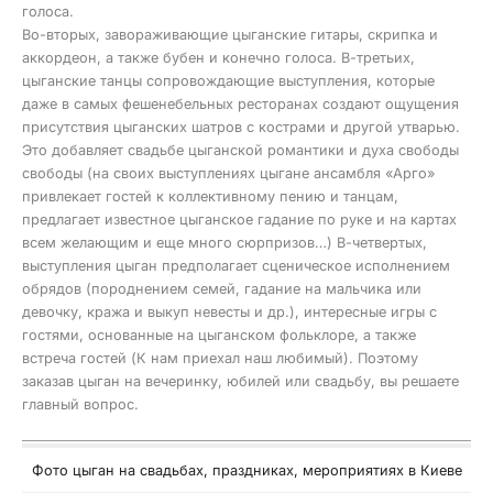
голоса.
Во-вторых, завораживающие цыганские гитары, скрипка и
аккордеон, а также бубен и конечно голоса. В-третьих,
цыганские танцы сопровождающие выступления, которые
даже в самых фешенебельных ресторанах создают ощущения
присутствия цыганских шатров с кострами и другой утварью.
Это добавляет свадьбе цыганской романтики и духа свободы
свободы (на своих выступлениях цыгане ансамбля «Арго»
привлекает гостей к коллективному пению и танцам,
предлагает известное цыганское гадание по руке и на картах
всем желающим и еще много сюрпризов…) В-четвертых,
выступления цыган предполагает сценическое исполнением
обрядов (породнением семей, гадание на мальчика или
девочку, кража и выкуп невесты и др.), интересные игры с
гостями, основанные на цыганском фольклоре, а также
встреча гостей (К нам приехал наш любимый). Поэтому
заказав цыган на вечеринку, юбилей или свадьбу, вы решаете
главный вопрос.
Фото цыган на свадьбах, праздниках, мероприятиях в Киеве