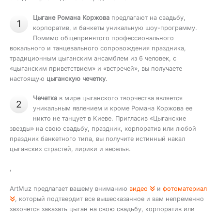
Цыгане Романа Коржова
предлагают на свадьбу,
1
корпоратив, и банкеты уникальную шоу-программу.
Помимо общепринятого профессионального
вокального и танцевального сопровождения праздника,
традиционным цыганским ансамблем из 6 человек, с
«цыганским приветствием» и «встречей», вы получаете
настоящую
цыганскую чечетку
.
Чечетка
в мире цыганского творчества является
2
уникальным явлением и кроме Романа Коржова ее
никто не танцует в Киеве. Пригласив «Цыганские
звезды» на свою свадьбу, праздник, корпоратив или любой
праздник банкетного типа, вы получите истинный накал
цыганских страстей, лирики и веселья.
,
ArtMuz предлагает вашему вниманию
видео
и
фотоматериал
, который подтвердит все вышесказанное и вам непременно
захочется заказать цыган на свою свадьбу, корпоратив или