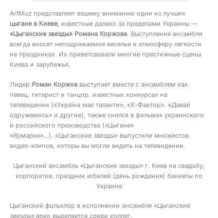
ArtMuz представляет вашему вниманию одни из лучших
цыгане в Киеве
, известные далеко за пределами Украины —
«Цыганские звезды» Романа Коржова
. Выступления ансамбля
всегда вносят неподражаемое веселье и атмосферу легкости
на праздниках. Их приветсвовали многие престижные сцены
Киева и зарубежья.
Лидер
Роман Коржов
выступает вместе с ансамблем как
певец, гитарист и танцор. известных конкурсах на
телевидении («Україна має таланти», «Х-Фактор». «Давай
одружемось» и другие), также снялся в фильмах украинского
и российского производства («Цыгане»
«Ярмарка»…). «Цыганские звезды» выпустили множестов
видео-клипов, которы вы могли видеть на телевидении.
Цыганский ансамбль «Цыганские звезды» г. Киев на свадьбу,
корпоратив, праздник юбилей (день рождения) банкеты по
Украине
Цыганский фольклор в исполнении
ансамбля «Цыганские
звезды»
ярко выделяется среди коллег.