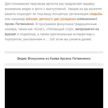
Для понимания творчесва артиста мы предлагаеп вашему
вниманию видео и фото с выступлений. Увидев их вы можетет
решить подходит ли под вашу концепцю организация
свадьбы
или напрмер
юбилея
,
детского дян рождения
иллюзионист
Арсен Литвиненко
. В программе фокусника традиционные
номера, такие как «Снег», «Летающий стул»,
микромагия на
фуршет
и подобные, а также оригинальные интерактивы с
портретом, рисованием и … (об этом вы узнаете далее)
Видео Фокусника из Киева Арсена Литвиненко