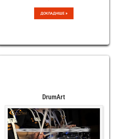
МАХАТМА
ДОКЛАДНІШЕ »
DrumArt