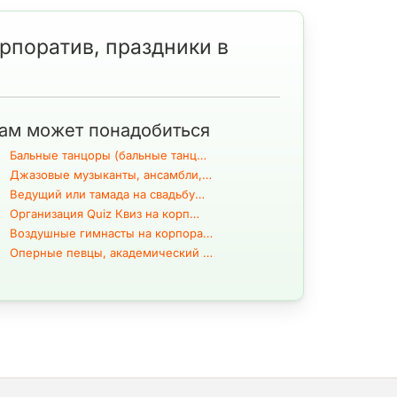
орпоратив, праздники в
тодиодное шоу на юбилей
или
LED-шоу на детский
и
светодиодное сопровождение с элементами
онфигурацию световых технологий (пиксельных,
ам может понадобиться
Бальные танцоры (бальные танц…
Джазовые музыканты, ансамбли,…
и LED-шоу могут быть с фиксированным
Ведущий или тамада на свадьбу…
сполнении артистов, специализирующихся на этом
Организация Quiz Квиз на корп…
инновационные элементы в своей программе (более
Воздушные гимнасты на корпора…
Оперные певцы, академический …
неса и ивент-сферы. Появились новые
D-световых элементов сформировался отдельный
тивов, детских дней рождения, юбилеев и