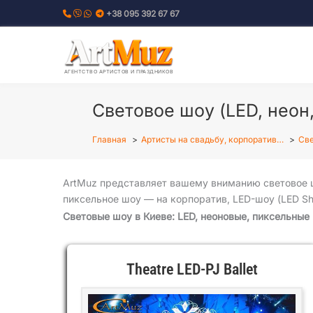
Перейти
+38 095 392 67 67
к
содержимому
АГЕНТСТВО АРТИСТОВ И ПРАЗДНИКОВ
Световое шоу (LED, неон,
Главная
Артисты на свадьбу, корпоратив…
Све
ArtMuz представляет вашему вниманию световое ш
пиксельное шоу — на корпоратив, LED-шоу (LED S
Световые шоу в Киеве: LED, неоновые, пиксельные
Theatre LED-PJ Ballet