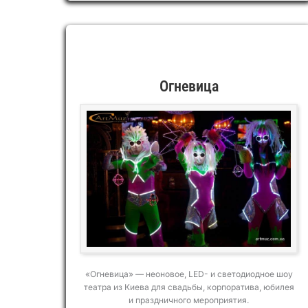
BALLET
Огневица
«Огневица» — неоновое, LED- и светодиодное шоу
театра из Киева для свадьбы, корпоратива, юбилея
и праздничного мероприятия.