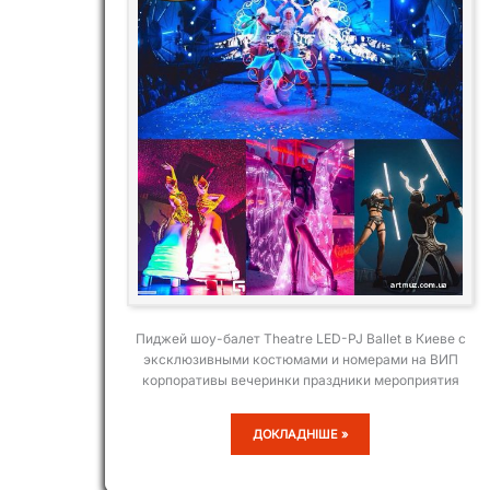
Пиджей шоу-балет Theatre LED-PJ Ballet в Киеве с
эксклюзивными костюмами и номерами на ВИП
корпоративы вечеринки праздники мероприятия
THEATRE
ДОКЛАДНІШЕ »
LED-
PJ