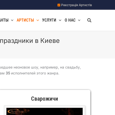
Реєстрація Артистів
Поиск
АНТЫ
АРТИСТЫ
УСЛУГИ
О НАС
 праздники в Киеве
шедшее неоновое шоу, например, на свадьбу,
гам
35
исполнителей этого жанра.
Сварожичи