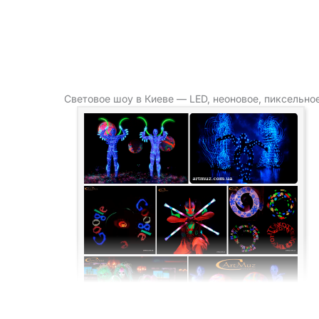
Световое шоу в Киеве — LED, неоновое, пиксельно