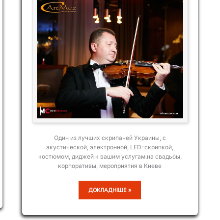
Один из лучших скрипачей Украины, с
акустической, электронной, LED-скрипкой,
костюмом, диджей к вашим услугам.на свадьбы,
корпоративы, мероприятия в Киеве
ИГОРЬ
ДОКЛАДНІШЕ »
КОЦЮБИНСКИЙ