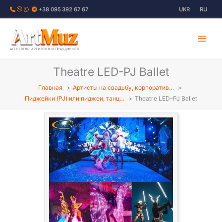
Перейти
+38 095 392 67 67
UKR
RU
к
содержимому
АГЕНТСТВО АРТИСТОВ И ПРАЗДНИКОВ
Theatre LED-PJ Ballet
Главная
Артисты на свадьбу, корпоратив…
Пиджейки (PJ) или пиджеи, танц…
Theatre LED-PJ Ballet