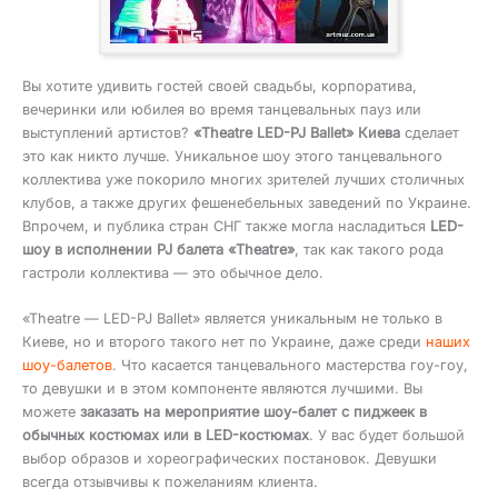
Вы хотите удивить гостей своей свадьбы, корпоратива,
вечеринки или юбилея во время танцевальных пауз или
выступлений артистов?
«Theatre LED-PJ Ballet» Киева
сделает
это как никто лучше. Уникальное шоу этого танцевального
коллектива уже покорило многих зрителей лучших столичных
клубов, а также других фешенебельных заведений по Украине.
Впрочем, и публика стран СНГ также могла насладиться
LED-
шоу в исполнении PJ балета «Theatre»
, так как такого рода
гастроли коллектива — это обычное дело.
«Theatre — LED-PJ Ballet» является уникальным не только в
Киеве, но и второго такого нет по Украине, даже среди
наших
шоу-балетов
. Что касается танцевального мастерства гоу-гоу,
то девушки и в этом компоненте являются лучшими. Вы
можете
заказать на мероприятие шоу-балет с пиджеек в
обычных костюмах или в LED-костюмах
. У вас будет большой
выбор образов и хореографических постановок. Девушки
всегда отзывчивы к пожеланиям клиента.