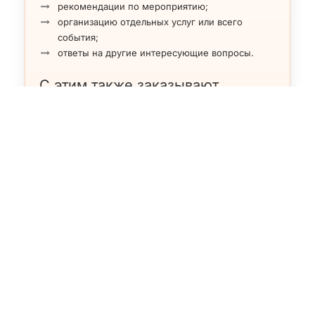
рекомендации по мероприятию;
организацию отдельных услуг или всего
события;
ответы на другие интересующие вопросы.
С этим также заказывают
Ростовые и эстрадно-цирковые …
Цыганские ансамбли на свадьбу…
Ведущий или тамада на свадьбу…
Видеооператор, фотограф на св…
Африканские, азиатские, латин…
Джазовые музыканты, ансамбли,…
Поділіться