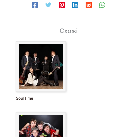
Схожі
SoulTime