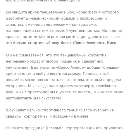
восторгом вспоминает его очень долго.
Вы увидите яркое танцевальное шоу, хореография которого
изобилует динамическим эпизодами с экспрессией и
страстью, сменяется лирическими контрастами,
наполненными сентиментальной чувственностью. Молодость,
красота, артистизм и огромная мотивация удивить вас – все
это
бально-спортивный шоу-балет «Dance Avenue» г. Киев
.
Мы не сомневаемся, что это танцевальный коллектив
непременно украсит любой праздник и сделает его
уникальным. Выступление «Dance Avenue» добавит большой
криативности в любую шоу-программу. Танцевальный
ансамбль может легко стать ее стержнем, который определит
ее яркость. Мы всегда выкладываемся за черту «Maximum»,
ведь мы не просто любим и умеем танцевать, мы живем этим
экстравагантным искусством.
Шоу-балет бально-спортивного танца «Dance Avenue» на
свадьбы, корпоративы и праздники в Киеве
На вашем празднике ((свадьбе, корпоративной или приватной