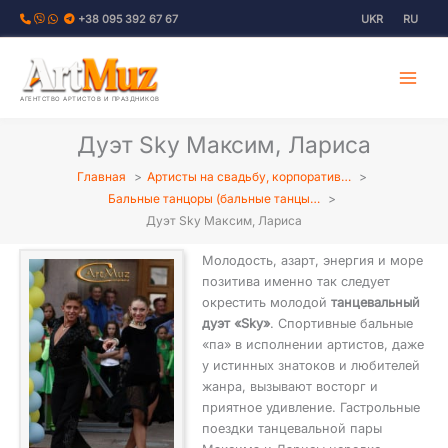
Перейти
+38 095 392 67 67
UKR
RU
к
содержимому
АГЕНТСТВО АРТИСТОВ И ПРАЗДНИКОВ
Дуэт Sky Максим, Лариса
Главная
Артисты на свадьбу, корпоратив…
Бальные танцоры (бальные танцы…
Дуэт Sky Максим, Лариса
Молодость, азарт, энергия и море
позитива именно так следует
окрестить молодой
танцевальный
дуэт «Sky»
. Спортивные бальные
«па» в исполнении артистов, даже
у истинных знатоков и любителей
жанра, вызывают восторг и
приятное удивление. Гастрольные
поездки танцевальной пары