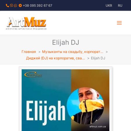
Перейти
+38 095 392 67 67
UKR
RU
к
содержимому
АГЕНТСТВО АРТИСТОВ И ПРАЗДНИКОВ
Elijah DJ
Главная
Музыканты на свадьбу, корпорат…
Диджей (DJ) на корпоратив, сва…
Elijah DJ